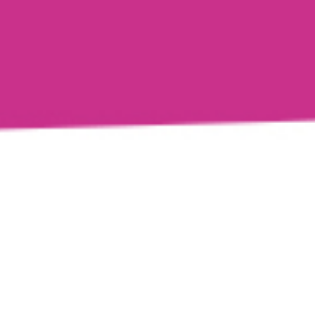
Cookie-Einstellungen
Diese Webseite verwendet Cookies, um Besuchern ein optimales
Nutzererlebnis zu bieten. Bestimmte Inhalte von Drittanbietern werden
nur angezeigt, wenn die entsprechende Option aktiviert ist. Die
Datenverarbeitung kann dann auch in einem Drittland erfolgen.
Weitere Informationen hierzu in der Datenschutzerklärung.
Wärmedämmung
Technisch notwendige
Diese Cookies sind zum Betrieb der Webseite notwendig, z.B. zum
Schutz vor Hackerangriffen und zur Gewährleistung eines
konsistenten und der Nachfrage angepassten Erscheinungsbilds der
Seite.
Analytische